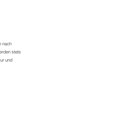
n nach
erden stets
tur und